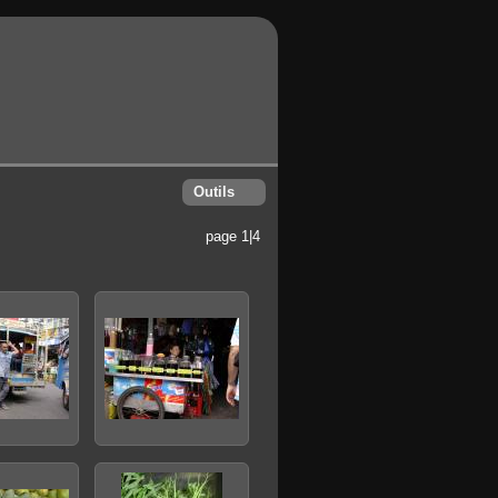
Outils
page 1|4