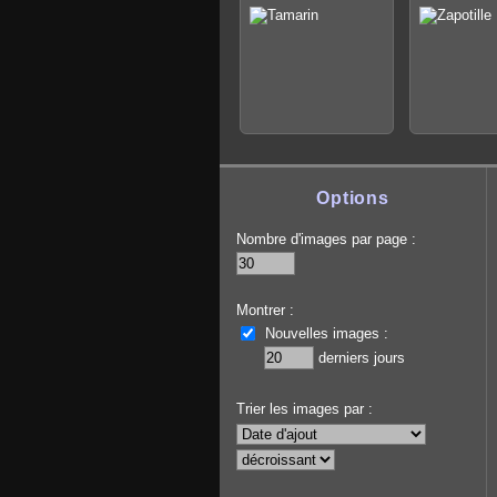
Options
Nombre d'images par page :
Montrer :
Nouvelles images :
derniers jours
Trier les images par :