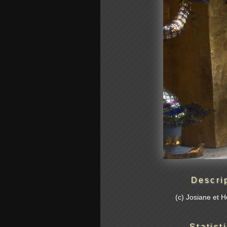
Descri
(c) Josiane et 
Statist