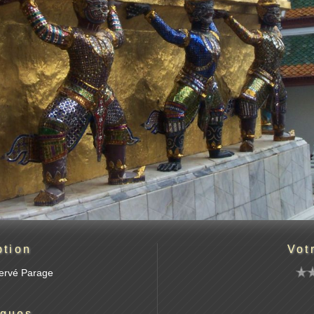
ption
Vot
Hervé Parage
iques