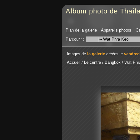
Album photo de Thail
Plan de la galerie
Appareils photos
Ca
Parcourir :
Images de
la galerie
créées le
vendredi
Accueil
/
Le centre
/
Bangkok
/
Wat Phr