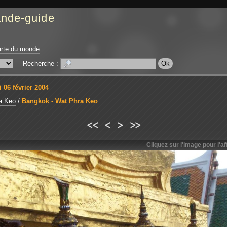
ande-guide
rte du monde
Recherche :
 06 février 2004
a Keo
/
Bangkok - Wat Phra Keo
<<
<
>
>>
Cliquez sur l'image pour l'aff