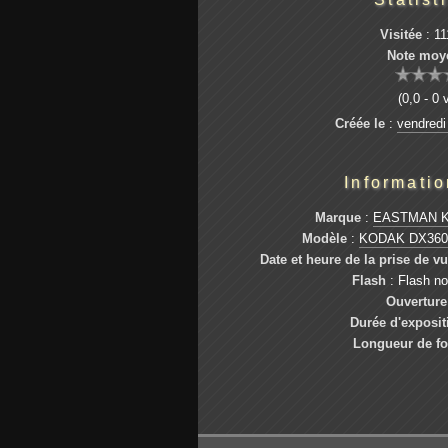
Visitée
: 11
Note moy
(0,0 - 0 
Créée le
:
vendredi
Informati
Marque
:
EASTMAN 
Modèle
:
KODAK DX360
Date et heure de la prise de v
Flash
: Flash n
Ouverture
Durée d'exposit
Longueur de fo