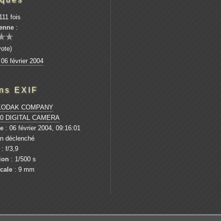
111 fois
enne
:
vote)
 06 février 2004
ons EXIF
KODAK COMPANY
0 DIGITAL CAMERA
ue
: 06 février 2004, 09:16:01
on déclenché
: f/3,9
ion
: 1/500 s
cale
: 9 mm