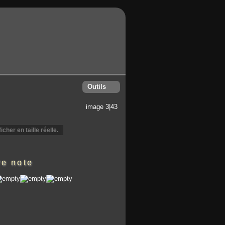
Outils
image 3|43
icher en taille réelle.
re note