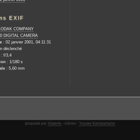
ons EXIF
KODAK COMPANY
0 DIGITAL CAMERA
e
: 02 janvier 2001, 04:11:31
on déclenché
: f/3,4
ion
: 1/180 s
ale
: 5,60 mm
propulsé par
iGalerie
- icônes :
Yusuke Kamiyamane