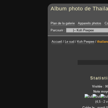
Album photo de Thail
Plan de la galerie
Appareils photos
Ca
Parcourir :
Accueil
/
Le sud
/
Koh Peepee
/
thailan
Statist
Visitée
: 96
Note moy
(4,5 - 2 
Créée le
:
mardi 0