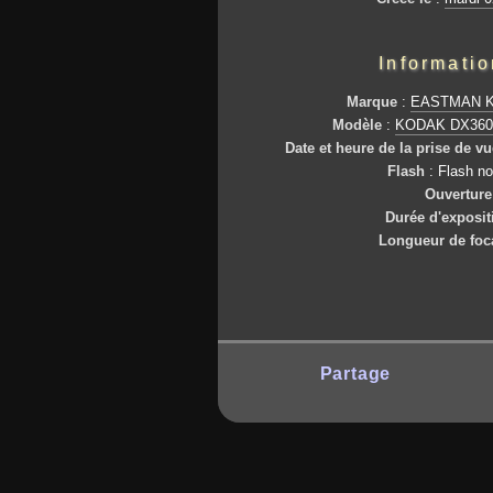
Informati
Marque
:
EASTMAN 
Modèle
:
KODAK DX360
Date et heure de la prise de vu
Flash
: Flash n
Ouverture
Durée d'exposit
Longueur de foc
Partage