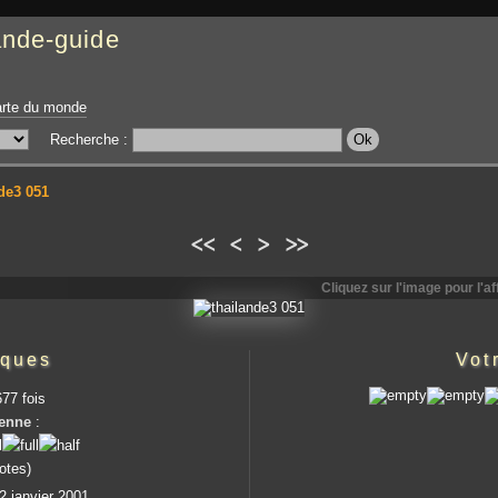
ande-guide
rte du monde
Recherche :
de3 051
<<
<
>
>>
Cliquez sur l'image pour l'aff
iques
Vot
77 fois
enne
:
votes)
2 janvier 2001