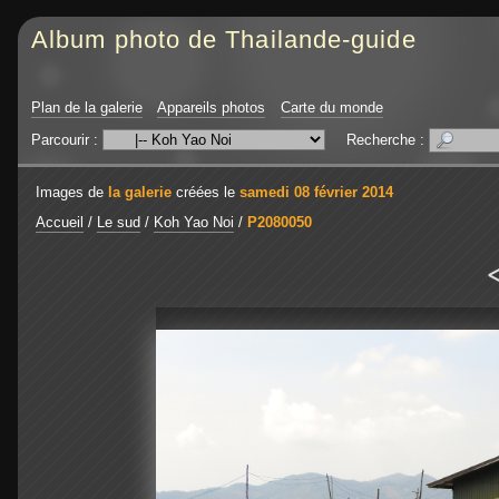
Album photo de Thailande-guide
Plan de la galerie
Appareils photos
Carte du monde
Parcourir :
Recherche :
Images de
la galerie
créées le
samedi 08 février 2014
Accueil
/
Le sud
/
Koh Yao Noi
/
P2080050
<