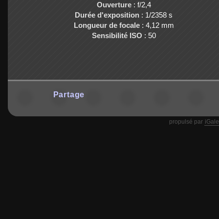
Ouverture
: f/2,4
Durée d'exposition
: 1/2358 s
Longueur de focale
: 4,12 mm
Sensibilité ISO
: 50
Partage
propulsé par
iGale