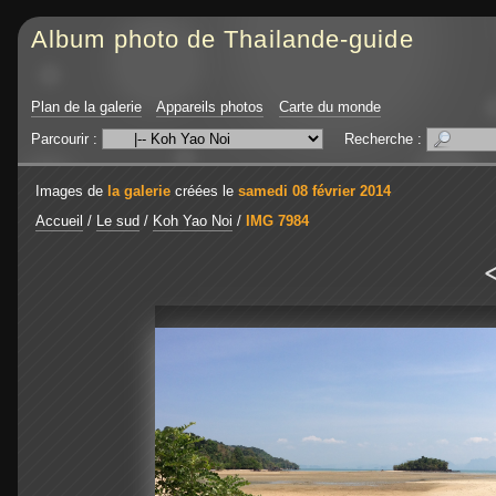
Album photo de Thailande-guide
Plan de la galerie
Appareils photos
Carte du monde
Parcourir :
Recherche :
Images de
la galerie
créées le
samedi 08 février 2014
Accueil
/
Le sud
/
Koh Yao Noi
/
IMG 7984
<