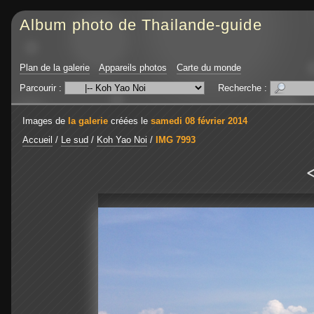
Album photo de Thailande-guide
Plan de la galerie
Appareils photos
Carte du monde
Parcourir :
Recherche :
Images de
la galerie
créées le
samedi 08 février 2014
Accueil
/
Le sud
/
Koh Yao Noi
/
IMG 7993
<