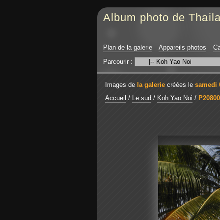
Album photo de Thail
Plan de la galerie
Appareils photos
Ca
Parcourir :
Images de
la galerie
créées le
samedi 0
Accueil
/
Le sud
/
Koh Yao Noi
/
P20800