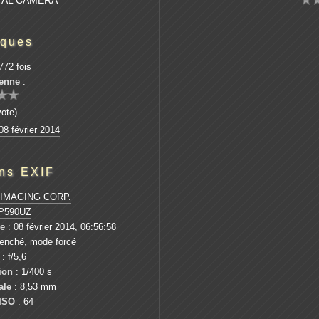
TAL CAMERA
iques
772 fois
enne
:
vote)
8 février 2014
ons EXIF
IMAGING CORP.
P590UZ
ue
: 08 février 2014, 06:56:58
lenché, mode forcé
: f/5,6
ion
: 1/400 s
ale
: 8,53 mm
 ISO
: 64