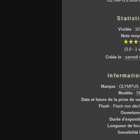
OLYMPUS DIGI
Statist
Visitée
: 10
Note moy
(3,0 - 1 
Créée le
:
samedi 0
Informati
Marque
:
OLYMPUS 
Modèle
:
S
Date et heure de la prise de v
Flash
: Flash non déc
Ouverture
Durée d'exposit
Longueur de foc
Sensibilité