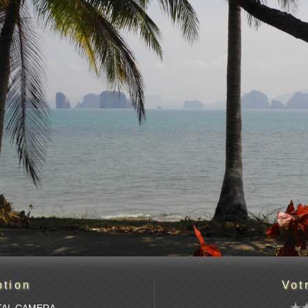
ption
Vot