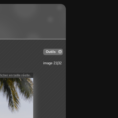
Outils
image 21|32
icher en taille réelle.