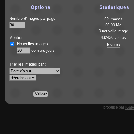
Options
Statistiques
Nombre d'images par page :
52 images
56,09 Mo
0 nouvelle image
Montrer :
432430 visites
Nouvelles images :
5 votes
derniers jours
Trier les images par :
propulsé par
iGale