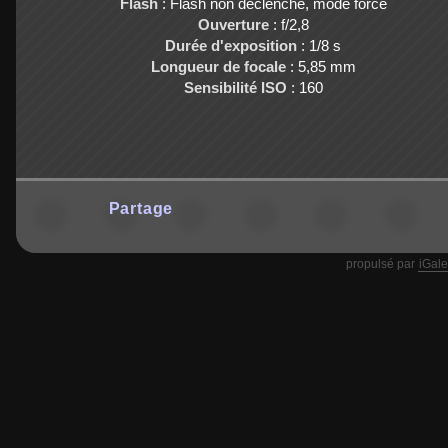
Flash
: Flash non déclenché, mode forcé
Ouverture
: f/2,8
Durée d'exposition
: 1/8 s
Longueur de focale
: 5,85 mm
Sensibilité ISO
: 160
Partage
propulsé par
iGale