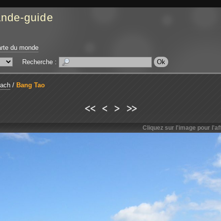
ande-guide
rte du monde
Recherche :
each
/
Bang Tao
<<
<
>
>>
Cliquez sur l'image pour l'aff