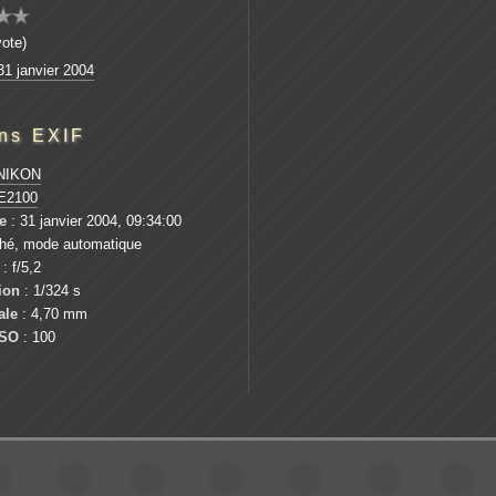
vote)
1 janvier 2004
ons EXIF
NIKON
E2100
e
: 31 janvier 2004, 09:34:00
ché, mode automatique
: f/5,2
ion
: 1/324 s
ale
: 4,70 mm
ISO
: 100