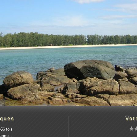
iques
Vot
56 fois
enne
: