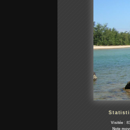
Statist
Visitée
: 83
Note moy