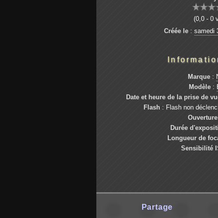
(0,0 - 0 
Créée le
:
samedi 3
Informati
Marque
:
Modèle
:
Date et heure de la prise de vu
Flash
: Flash non déclen
Ouverture
Durée d'exposit
Longueur de foc
Sensibilité 
Partage