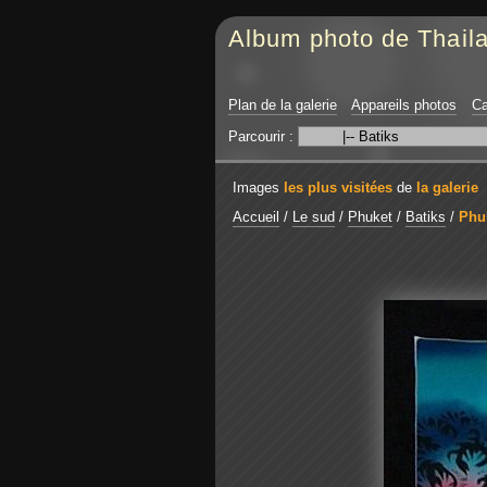
Album photo de Thail
Plan de la galerie
Appareils photos
Ca
Parcourir :
Images
les plus visitées
de
la galerie
Accueil
/
Le sud
/
Phuket
/
Batiks
/
Phuk