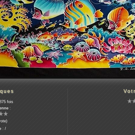
iques
Vot
875 fois
enne
:
vote)
e
: /