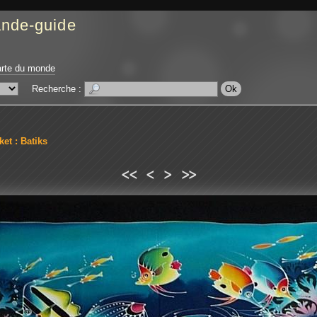
ande-guide
rte du monde
Recherche :
et : Batiks
<<
<
>
>>