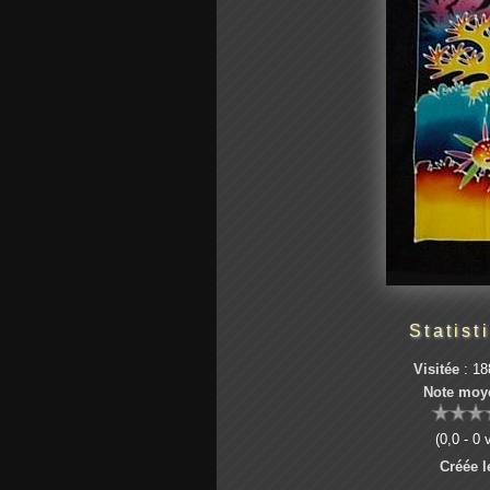
Statist
Visitée
: 18
Note moy
(0,0 - 0 
Créée l