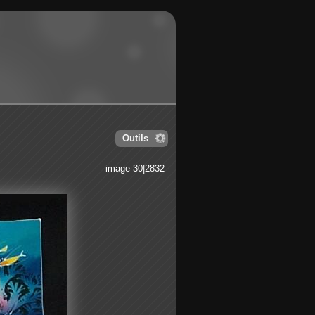
Outils
image 30|2832