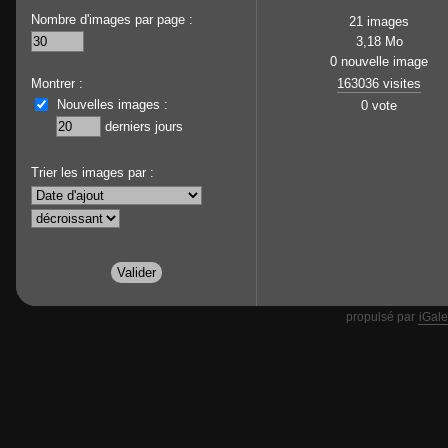
Nombre d'images par page :
21 images
3,18 Mo
0 nouvelle image
Montrer :
163036 visites
Nouvelles images :
0 vote
derniers jours
Trier les images par :
propulsé par
iGale