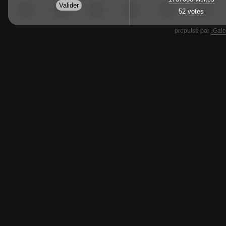
52 votes
propulsé par
iGale