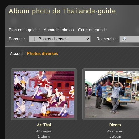
Album photo de Thailande-guide
Plan de la galerie
Appareils photos
Carte du monde
Parcourir :
Recherche :
Accueil
/
Photos diverses
Art Thai
Divers
42 images
45 images
1 album
1 album