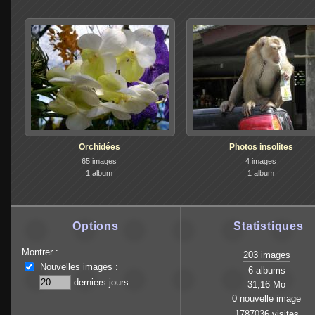
Orchidées
Photos insolites
65 images
4 images
1 album
1 album
Options
Statistiques
Montrer :
203 images
Nouvelles images :
6 albums
derniers jours
31,16 Mo
0 nouvelle image
1787036 visites